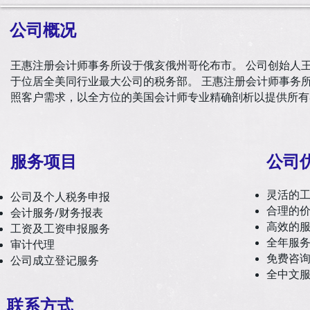
公司概况
王惠注册会计师事务所设于俄亥俄州哥伦布市。 公司创始人王
于位居全美同行业最大公司的税务部。 王惠注册会计师事务所
照客户需求，以全方位的美国会计师专业精确剖析以提供所有客
服务项目
公司
灵活的
公司及个人税务申报
合理的
会计服务/财务报表
高效的
工资及工资申报服务
全年服
审计代理
免费咨
公司成立登记服务
全中文
联系方式